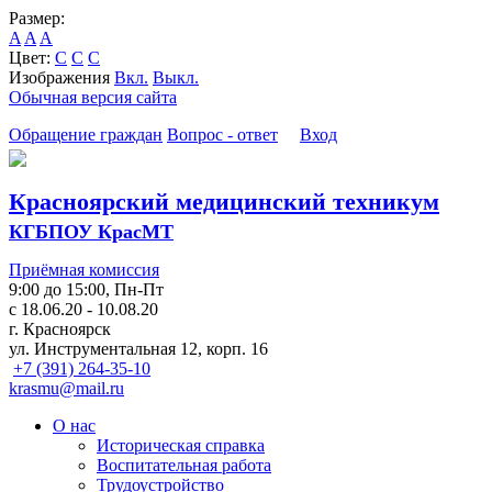
Размер:
A
A
A
Цвет:
C
C
C
Изображения
Вкл.
Выкл.
Обычная версия сайта
Обращение граждан
Вопрос - ответ
Вход
Красноярский медицинский техникум
КГБПОУ КрасМТ
Приёмная комиссия
9:00 до 15:00, Пн-Пт
с 18.06.20 - 10.08.20
г. Красноярск
ул. Инструментальная 12, корп. 16
+7 (391) 264-35-10
krasmu@mail.ru
О нас
Историческая справка
Воспитательная работа
Трудоустройство